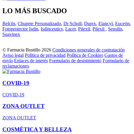
LO MÁS BUSCADO
Belcils
,
Chupete Personalizado
,
Dr Scholl
,
Durex
,
Elancyl
,
Eucerin
,
Fotoprotector Isdin
,
Isdinceutics
,
Lacer
,
Pilexil
,
Pilexil
,
Sensilis
,
Suavinex
© Farmacia Bustillo 2026
Condiciones generales de contratación
Aviso legal
Política de privacidad
Política de Cookies
Gastos de
envío
Enlaces de interés
Formulario de desistimiento
Formulario de
reclamaciones
COVID-19
COVID-19
ZONA OUTLET
ZONA OUTLET
COSMÉTICA Y BELLEZA