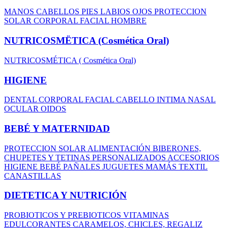
MANOS
CABELLOS
PIES
LABIOS
OJOS
PROTECCION
SOLAR
CORPORAL
FACIAL
HOMBRE
NUTRICOSMËTICA (Cosmética Oral)
NUTRICOSMÉTICA ( Cosmética Oral)
HIGIENE
DENTAL
CORPORAL
FACIAL
CABELLO
INTIMA
NASAL
OCULAR
OIDOS
BEBÉ Y MATERNIDAD
PROTECCION SOLAR
ALIMENTACIÓN
BIBERONES,
CHUPETES Y TETINAS
PERSONALIZADOS
ACCESORIOS
HIGIENE BEBÉ
PAÑALES
JUGUETES
MAMÁS
TEXTIL
CANASTILLAS
DIETETICA Y NUTRICIÓN
PROBIOTICOS Y PREBIOTICOS
VITAMINAS
EDULCORANTES
CARAMELOS, CHICLES, REGALIZ