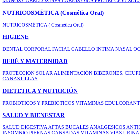
MANOS
CABELLOS
PIES
LABIOS
OJOS
PROTECCION SOL
NUTRICOSMËTICA (Cosmética Oral)
NUTRICOSMÉTICA ( Cosmética Oral)
HIGIENE
DENTAL
CORPORAL
FACIAL
CABELLO
INTIMA
NASAL
O
BEBÉ Y MATERNIDAD
PROTECCION SOLAR
ALIMENTACIÓN
BIBERONES, CHUP
CANASTILLAS
DIETETICA Y NUTRICIÓN
PROBIOTICOS Y PREBIOTICOS
VITAMINAS
EDULCORAN
SALUD Y BIENESTAR
SALUD DIGESTIVA
AFTAS BUCALES
ANALGESICOS
ANTI
INSOMNIO
PIERNAS CANSADAS
VITAMINAS
VIAS URIN