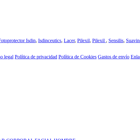
Fotoprotector Isdin
,
Isdinceutics
,
Lacer
,
Pilexil
,
Pilexil
,
Sensilis
,
Suavin
o legal
Política de privacidad
Política de Cookies
Gastos de envío
Enla