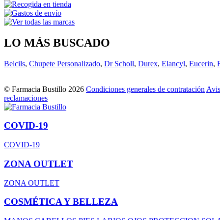
LO MÁS BUSCADO
Belcils
,
Chupete Personalizado
,
Dr Scholl
,
Durex
,
Elancyl
,
Eucerin
,
© Farmacia Bustillo 2026
Condiciones generales de contratación
Avis
reclamaciones
COVID-19
COVID-19
ZONA OUTLET
ZONA OUTLET
COSMÉTICA Y BELLEZA