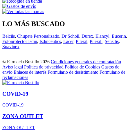
LO MÁS BUSCADO
Belcils
,
Chupete Personalizado
,
Dr Scholl
,
Durex
,
Elancyl
,
Eucerin
,
Fotoprotector Isdin
,
Isdinceutics
,
Lacer
,
Pilexil
,
Pilexil
,
Sensilis
,
Suavinex
© Farmacia Bustillo 2026
Condiciones generales de contratación
Aviso legal
Política de privacidad
Política de Cookies
Gastos de
envío
Enlaces de interés
Formulario de desistimiento
Formulario de
reclamaciones
COVID-19
COVID-19
ZONA OUTLET
ZONA OUTLET