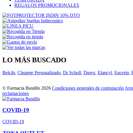
REGALOS PROMOCIONALES
LO MÁS BUSCADO
Belcils
,
Chupete Personalizado
,
Dr Scholl
,
Durex
,
Elancyl
,
Eucerin
,
© Farmacia Bustillo 2026
Condiciones generales de contratación
Avis
reclamaciones
COVID-19
COVID-19