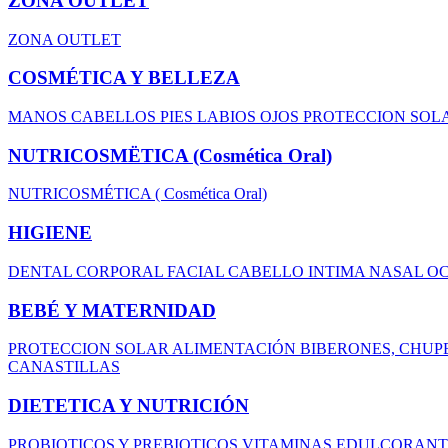
ZONA OUTLET
ZONA OUTLET
COSMÉTICA Y BELLEZA
MANOS
CABELLOS
PIES
LABIOS
OJOS
PROTECCION SOL
NUTRICOSMËTICA (Cosmética Oral)
NUTRICOSMÉTICA ( Cosmética Oral)
HIGIENE
DENTAL
CORPORAL
FACIAL
CABELLO
INTIMA
NASAL
O
BEBÉ Y MATERNIDAD
PROTECCION SOLAR
ALIMENTACIÓN
BIBERONES, CHUP
CANASTILLAS
DIETETICA Y NUTRICIÓN
PROBIOTICOS Y PREBIOTICOS
VITAMINAS
EDULCORAN