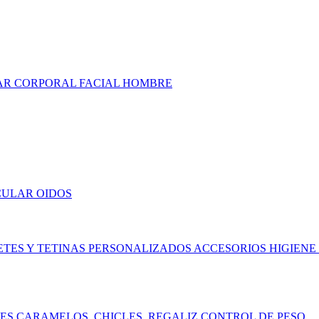
AR
CORPORAL
FACIAL
HOMBRE
CULAR
OIDOS
ETES Y TETINAS
PERSONALIZADOS
ACCESORIOS
HIGIENE
TES
CARAMELOS, CHICLES, REGALIZ
CONTROL DE PESO