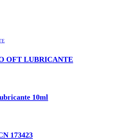
O OFT LUBRICANTE
lubricante 10ml
 CN 173423