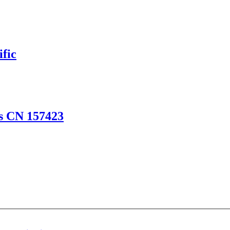
fic
es CN 157423