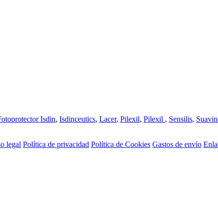
Fotoprotector Isdin
,
Isdinceutics
,
Lacer
,
Pilexil
,
Pilexil
,
Sensilis
,
Suavin
o legal
Política de privacidad
Política de Cookies
Gastos de envío
Enla