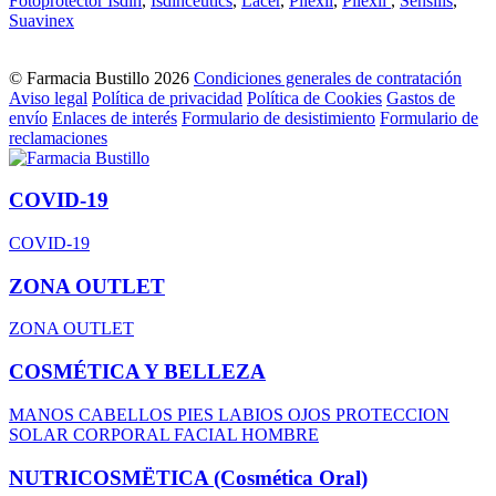
Fotoprotector Isdin
,
Isdinceutics
,
Lacer
,
Pilexil
,
Pilexil
,
Sensilis
,
Suavinex
© Farmacia Bustillo 2026
Condiciones generales de contratación
Aviso legal
Política de privacidad
Política de Cookies
Gastos de
envío
Enlaces de interés
Formulario de desistimiento
Formulario de
reclamaciones
COVID-19
COVID-19
ZONA OUTLET
ZONA OUTLET
COSMÉTICA Y BELLEZA
MANOS
CABELLOS
PIES
LABIOS
OJOS
PROTECCION
SOLAR
CORPORAL
FACIAL
HOMBRE
NUTRICOSMËTICA (Cosmética Oral)