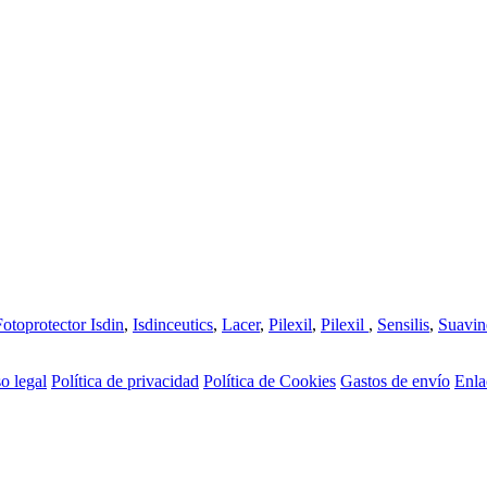
Fotoprotector Isdin
,
Isdinceutics
,
Lacer
,
Pilexil
,
Pilexil
,
Sensilis
,
Suavin
o legal
Política de privacidad
Política de Cookies
Gastos de envío
Enla