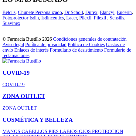
Belcils
,
Chupete Personalizado
,
Dr Scholl
,
Durex
,
Elancyl
,
Eucerin
,
Fotoprotector Isdin
,
Isdinceutics
,
Lacer
,
Pilexil
,
Pilexil
,
Sensilis
,
Suavinex
© Farmacia Bustillo 2026
Condiciones generales de contratación
Aviso legal
Política de privacidad
Política de Cookies
Gastos de
envío
Enlaces de interés
Formulario de desistimiento
Formulario de
reclamaciones
COVID-19
COVID-19
ZONA OUTLET
ZONA OUTLET
COSMÉTICA Y BELLEZA
MANOS
CABELLOS
PIES
LABIOS
OJOS
PROTECCION