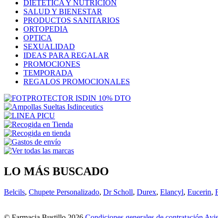
DIETETICA Y NUTRICIÓN
SALUD Y BIENESTAR
PRODUCTOS SANITARIOS
ORTOPEDIA
OPTICA
SEXUALIDAD
IDEAS PARA REGALAR
PROMOCIONES
TEMPORADA
REGALOS PROMOCIONALES
LO MÁS BUSCADO
Belcils
,
Chupete Personalizado
,
Dr Scholl
,
Durex
,
Elancyl
,
Eucerin
,
© Farmacia Bustillo 2026
Condiciones generales de contratación
Avis