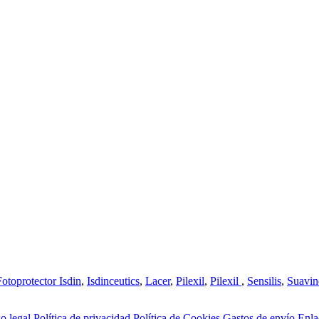
Fotoprotector Isdin
,
Isdinceutics
,
Lacer
,
Pilexil
,
Pilexil
,
Sensilis
,
Suavin
o legal
Política de privacidad
Política de Cookies
Gastos de envío
Enla