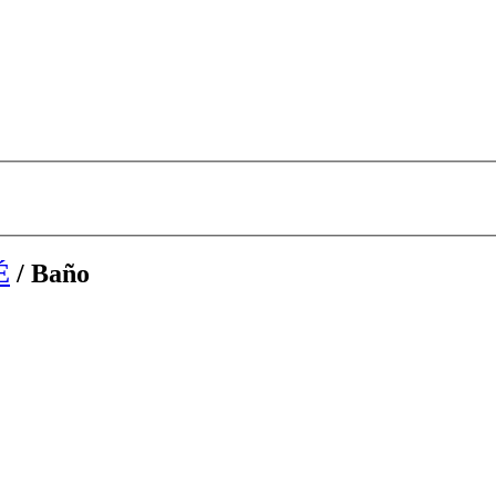
É
/ Baño