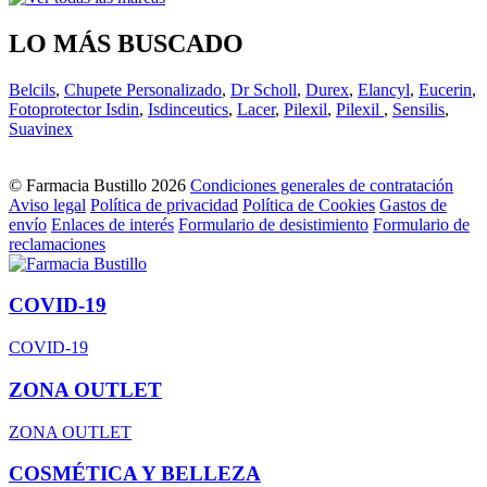
LO MÁS BUSCADO
Belcils
,
Chupete Personalizado
,
Dr Scholl
,
Durex
,
Elancyl
,
Eucerin
,
Fotoprotector Isdin
,
Isdinceutics
,
Lacer
,
Pilexil
,
Pilexil
,
Sensilis
,
Suavinex
© Farmacia Bustillo 2026
Condiciones generales de contratación
Aviso legal
Política de privacidad
Política de Cookies
Gastos de
envío
Enlaces de interés
Formulario de desistimiento
Formulario de
reclamaciones
COVID-19
COVID-19
ZONA OUTLET
ZONA OUTLET
COSMÉTICA Y BELLEZA