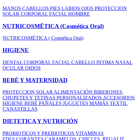
MANOS
CABELLOS
PIES
LABIOS
OJOS
PROTECCION
SOLAR
CORPORAL
FACIAL
HOMBRE
NUTRICOSMËTICA (Cosmética Oral)
NUTRICOSMÉTICA ( Cosmética Oral)
HIGIENE
DENTAL
CORPORAL
FACIAL
CABELLO
INTIMA
NASAL
OCULAR
OIDOS
BEBÉ Y MATERNIDAD
PROTECCION SOLAR
ALIMENTACIÓN
BIBERONES,
CHUPETES Y TETINAS
PERSONALIZADOS
ACCESORIOS
HIGIENE BEBÉ
PAÑALES
JUGUETES
MAMÁS
TEXTIL
CANASTILLAS
DIETETICA Y NUTRICIÓN
PROBIOTICOS Y PREBIOTICOS
VITAMINAS
EDULCORANTES
CARAMELOS, CHICLES, REGALIZ