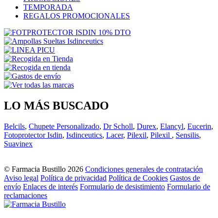
TEMPORADA
REGALOS PROMOCIONALES
LO MÁS BUSCADO
Belcils
,
Chupete Personalizado
,
Dr Scholl
,
Durex
,
Elancyl
,
Eucerin
,
Fotoprotector Isdin
,
Isdinceutics
,
Lacer
,
Pilexil
,
Pilexil
,
Sensilis
,
Suavinex
© Farmacia Bustillo 2026
Condiciones generales de contratación
Aviso legal
Política de privacidad
Política de Cookies
Gastos de
envío
Enlaces de interés
Formulario de desistimiento
Formulario de
reclamaciones