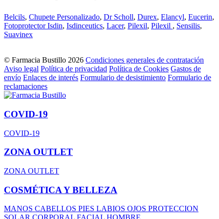
Belcils
,
Chupete Personalizado
,
Dr Scholl
,
Durex
,
Elancyl
,
Eucerin
,
Fotoprotector Isdin
,
Isdinceutics
,
Lacer
,
Pilexil
,
Pilexil
,
Sensilis
,
Suavinex
© Farmacia Bustillo 2026
Condiciones generales de contratación
Aviso legal
Política de privacidad
Política de Cookies
Gastos de
envío
Enlaces de interés
Formulario de desistimiento
Formulario de
reclamaciones
COVID-19
COVID-19
ZONA OUTLET
ZONA OUTLET
COSMÉTICA Y BELLEZA
MANOS
CABELLOS
PIES
LABIOS
OJOS
PROTECCION
SOLAR
CORPORAL
FACIAL
HOMBRE