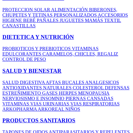
PROTECCION SOLAR
ALIMENTACIÓN
BIBERONES,
CHUPETES Y TETINAS
PERSONALIZADOS
ACCESORIOS
HIGIENE BEBÉ
PAÑALES
JUGUETES
MAMÁS
TEXTIL
CANASTILLAS
DIETETICA Y NUTRICIÓN
PROBIOTICOS Y PREBIOTICOS
VITAMINAS
EDULCORANTES
CARAMELOS, CHICLES, REGALIZ
CONTROL DE PESO
SALUD Y BIENESTAR
SALUD DIGESTIVA
AFTAS BUCALES
ANALGESICOS
ANTIOXIDANTES NATURALES
COLESTEROL
DEFENSAS
ESTREÑIMIENTO
GASES
HERPES
MENOPAUSIA
NERVIOSISMO E INSOMNIO
PIERNAS CANSADAS
VITAMINAS
VIAS URINARIAS
VIAS RESPIRATORIAS
ARKOPHARMA
ARKOREAL NIÑOS
PRODUCTOS SANITARIOS
TAPONES DE OIDOS
ANTIPARASITARIOS Y REPELENTES