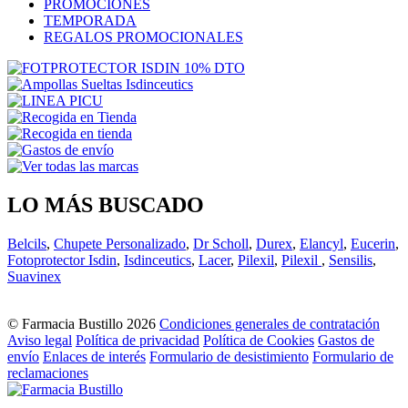
PROMOCIONES
TEMPORADA
REGALOS PROMOCIONALES
LO MÁS BUSCADO
Belcils
,
Chupete Personalizado
,
Dr Scholl
,
Durex
,
Elancyl
,
Eucerin
,
Fotoprotector Isdin
,
Isdinceutics
,
Lacer
,
Pilexil
,
Pilexil
,
Sensilis
,
Suavinex
© Farmacia Bustillo 2026
Condiciones generales de contratación
Aviso legal
Política de privacidad
Política de Cookies
Gastos de
envío
Enlaces de interés
Formulario de desistimiento
Formulario de
reclamaciones