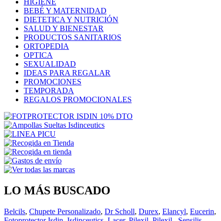
HIGIENE
BEBÉ Y MATERNIDAD
DIETETICA Y NUTRICIÓN
SALUD Y BIENESTAR
PRODUCTOS SANITARIOS
ORTOPEDIA
OPTICA
SEXUALIDAD
IDEAS PARA REGALAR
PROMOCIONES
TEMPORADA
REGALOS PROMOCIONALES
LO MÁS BUSCADO
Belcils
,
Chupete Personalizado
,
Dr Scholl
,
Durex
,
Elancyl
,
Eucerin
,
Fotoprotector Isdin
,
Isdinceutics
,
Lacer
,
Pilexil
,
Pilexil
,
Sensilis
,