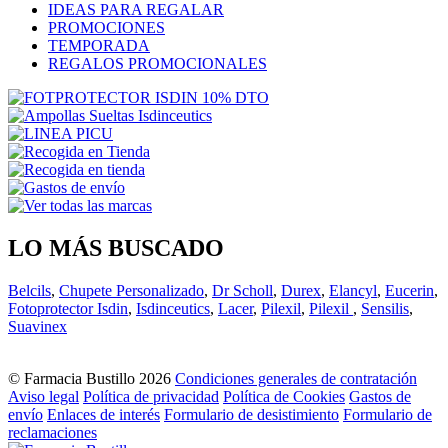
IDEAS PARA REGALAR
PROMOCIONES
TEMPORADA
REGALOS PROMOCIONALES
LO MÁS BUSCADO
Belcils
,
Chupete Personalizado
,
Dr Scholl
,
Durex
,
Elancyl
,
Eucerin
,
Fotoprotector Isdin
,
Isdinceutics
,
Lacer
,
Pilexil
,
Pilexil
,
Sensilis
,
Suavinex
© Farmacia Bustillo 2026
Condiciones generales de contratación
Aviso legal
Política de privacidad
Política de Cookies
Gastos de
envío
Enlaces de interés
Formulario de desistimiento
Formulario de
reclamaciones