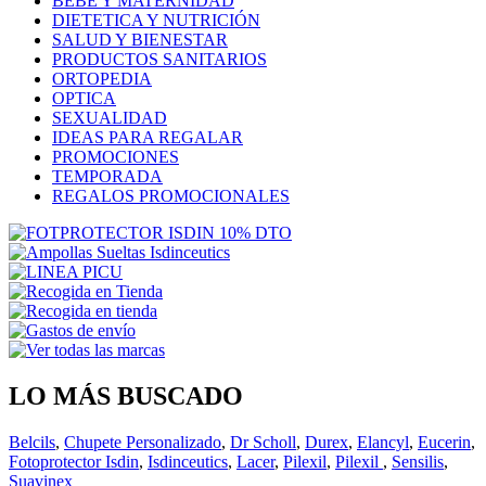
BEBÉ Y MATERNIDAD
DIETETICA Y NUTRICIÓN
SALUD Y BIENESTAR
PRODUCTOS SANITARIOS
ORTOPEDIA
OPTICA
SEXUALIDAD
IDEAS PARA REGALAR
PROMOCIONES
TEMPORADA
REGALOS PROMOCIONALES
LO MÁS BUSCADO
Belcils
,
Chupete Personalizado
,
Dr Scholl
,
Durex
,
Elancyl
,
Eucerin
,
Fotoprotector Isdin
,
Isdinceutics
,
Lacer
,
Pilexil
,
Pilexil
,
Sensilis
,
Suavinex