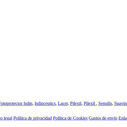
Fotoprotector Isdin
,
Isdinceutics
,
Lacer
,
Pilexil
,
Pilexil
,
Sensilis
,
Suavin
o legal
Política de privacidad
Política de Cookies
Gastos de envío
Enla