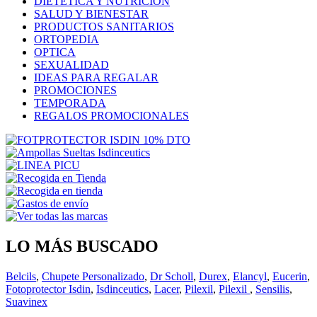
DIETETICA Y NUTRICIÓN
SALUD Y BIENESTAR
PRODUCTOS SANITARIOS
ORTOPEDIA
OPTICA
SEXUALIDAD
IDEAS PARA REGALAR
PROMOCIONES
TEMPORADA
REGALOS PROMOCIONALES
LO MÁS BUSCADO
Belcils
,
Chupete Personalizado
,
Dr Scholl
,
Durex
,
Elancyl
,
Eucerin
,
Fotoprotector Isdin
,
Isdinceutics
,
Lacer
,
Pilexil
,
Pilexil
,
Sensilis
,
Suavinex