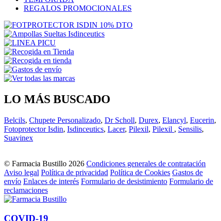
REGALOS PROMOCIONALES
LO MÁS BUSCADO
Belcils
,
Chupete Personalizado
,
Dr Scholl
,
Durex
,
Elancyl
,
Eucerin
,
Fotoprotector Isdin
,
Isdinceutics
,
Lacer
,
Pilexil
,
Pilexil
,
Sensilis
,
Suavinex
© Farmacia Bustillo 2026
Condiciones generales de contratación
Aviso legal
Política de privacidad
Política de Cookies
Gastos de
envío
Enlaces de interés
Formulario de desistimiento
Formulario de
reclamaciones
COVID-19