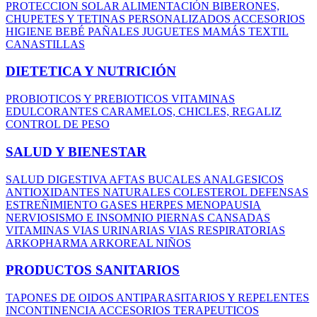
PROTECCION SOLAR
ALIMENTACIÓN
BIBERONES,
CHUPETES Y TETINAS
PERSONALIZADOS
ACCESORIOS
HIGIENE BEBÉ
PAÑALES
JUGUETES
MAMÁS
TEXTIL
CANASTILLAS
DIETETICA Y NUTRICIÓN
PROBIOTICOS Y PREBIOTICOS
VITAMINAS
EDULCORANTES
CARAMELOS, CHICLES, REGALIZ
CONTROL DE PESO
SALUD Y BIENESTAR
SALUD DIGESTIVA
AFTAS BUCALES
ANALGESICOS
ANTIOXIDANTES NATURALES
COLESTEROL
DEFENSAS
ESTREÑIMIENTO
GASES
HERPES
MENOPAUSIA
NERVIOSISMO E INSOMNIO
PIERNAS CANSADAS
VITAMINAS
VIAS URINARIAS
VIAS RESPIRATORIAS
ARKOPHARMA
ARKOREAL NIÑOS
PRODUCTOS SANITARIOS
TAPONES DE OIDOS
ANTIPARASITARIOS Y REPELENTES
INCONTINENCIA
ACCESORIOS TERAPEUTICOS