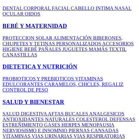
DENTAL
CORPORAL
FACIAL
CABELLO
INTIMA
NASAL
OCULAR
OIDOS
BEBÉ Y MATERNIDAD
PROTECCION SOLAR
ALIMENTACIÓN
BIBERONES,
CHUPETES Y TETINAS
PERSONALIZADOS
ACCESORIOS
HIGIENE BEBÉ
PAÑALES
JUGUETES
MAMÁS
TEXTIL
CANASTILLAS
DIETETICA Y NUTRICIÓN
PROBIOTICOS Y PREBIOTICOS
VITAMINAS
EDULCORANTES
CARAMELOS, CHICLES, REGALIZ
CONTROL DE PESO
SALUD Y BIENESTAR
SALUD DIGESTIVA
AFTAS BUCALES
ANALGESICOS
ANTIOXIDANTES NATURALES
COLESTEROL
DEFENSAS
ESTREÑIMIENTO
GASES
HERPES
MENOPAUSIA
NERVIOSISMO E INSOMNIO
PIERNAS CANSADAS
VITAMINAS
VIAS URINARIAS
VIAS RESPIRATORIAS