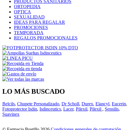
PRODUCTOS SANITARIOS
ORTOPEDIA
OPTICA
SEXUALIDAD
IDEAS PARA REGALAR
PROMOCIONES
TEMPORADA
REGALOS PROMOCIONALES
LO MÁS BUSCADO
Belcils
,
Chupete Personalizado
,
Dr Scholl
,
Durex
,
Elancyl
,
Eucerin
,
Fotoprotector Isdin
,
Isdinceutics
,
Lacer
,
Pilexil
,
Pilexil
,
Sensilis
,
Suavinex
© Farmacia Bustillo 2026
Condiciones generales de contratación