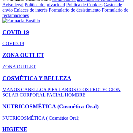
Aviso legal
Política de privacidad
Política de Cookies
Gastos de
envío
Enlaces de interés
Formulario de desistimiento
Formulario de
reclamaciones
COVID-19
COVID-19
ZONA OUTLET
ZONA OUTLET
COSMÉTICA Y BELLEZA
MANOS
CABELLOS
PIES
LABIOS
OJOS
PROTECCION
SOLAR
CORPORAL
FACIAL
HOMBRE
NUTRICOSMËTICA (Cosmética Oral)
NUTRICOSMÉTICA ( Cosmética Oral)
HIGIENE